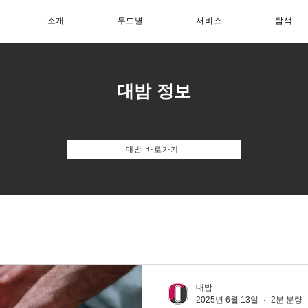
소개
무드별
서비스
탐색
대밤 정보
대밤 바로가기
대밤
2025년 6월 13일
2분 분량