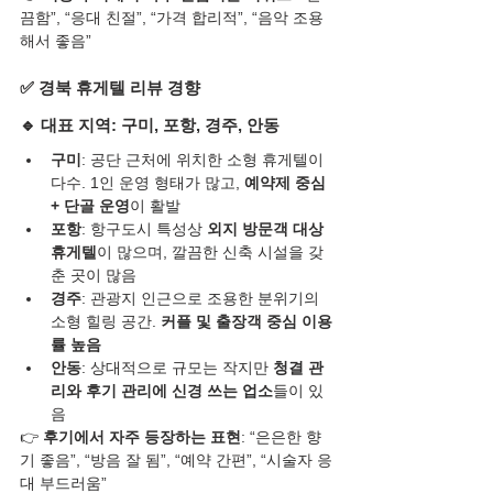
끔함”, “응대 친절”, “가격 합리적”, “음악 조용
해서 좋음”
✅ 경북 휴게텔 리뷰 경향
🔹 대표 지역: 
구미, 포항, 경주, 안동
구미
: 공단 근처에 위치한 소형 휴게텔이 
다수. 1인 운영 형태가 많고, 
예약제 중심 
+ 단골 운영
이 활발
포항
: 항구도시 특성상 
외지 방문객 대상 
휴게텔
이 많으며, 깔끔한 신축 시설을 갖
춘 곳이 많음
경주
: 관광지 인근으로 조용한 분위기의 
소형 힐링 공간. 
커플 및 출장객 중심 이용
률 높음
안동
: 상대적으로 규모는 작지만 
청결 관
리와 후기 관리에 신경 쓰는 업소
들이 있
음
👉 
후기에서 자주 등장하는 표현
: “은은한 향
기 좋음”, “방음 잘 됨”, “예약 간편”, “시술자 응
대 부드러움”