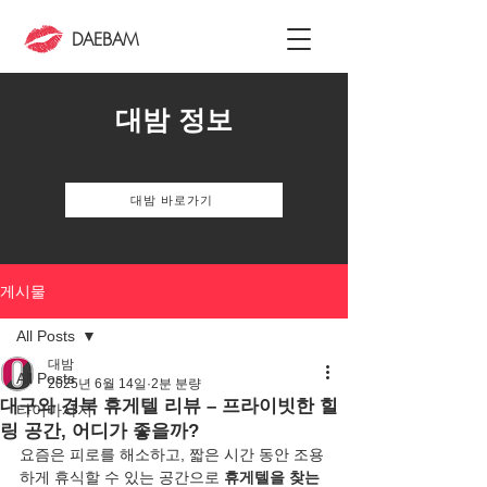
DAEBAM
대밤 정보
대밤 바로가기
게시물
All Posts
대밤
All Posts
2025년 6월 14일
2분 분량
대구와 경북 휴게텔 리뷰 – 프라이빗한 힐
타이마사지
링 공간, 어디가 좋을까?
요즘은 피로를 해소하고, 짧은 시간 동안 조용
하게 휴식할 수 있는 공간으로 
휴게텔을 찾는 